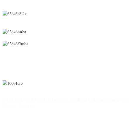
Dalan Chunfeng No.28, Zona Pengembangan Ekonomi lan Teknologi,
Kutha Yichun, Provinsi Jiangxi, Tiongkok
0086-795-2196639
sales@wonsen.cn
LANGGANAN
© Hak Cipta - 2010-2024: Kabeh Hak Dilindhungi Undhang-undhang.
Peta
Situs
-
-
Resource